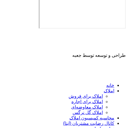
طراحی و توسعه توسط جعبه
خانه
املاک
املاک برای فروش
املاک برای اجاره
املاک معاوضه‌ای
املاک گل نرگس
محاسبه کمیسیون املاک
کانال رضایت مشتریان (ایتا)