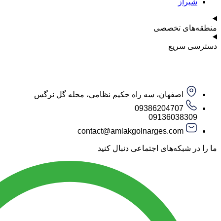
شیراز
منطقه‌های تخصصی
دسترسی سریع
اصفهان، سه راه حکیم نظامی، محله گل نرگس
09386204707
09136038309
contact@amlakgolnarges.com
ما را در شبکه‌های اجتماعی دنبال کنید