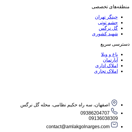
منطقه‌های تخصصی
چیتگر تهران
چشم توتی
گل نرگس
شهید کشوری
دسترسی سریع
باغ و ویلا
آپارتمان
املاک اداری
املاک تجاری
اصفهان، سه راه حکیم نظامی، محله گل نرگس
09386204707
09136038309
contact@amlakgolnarges.com