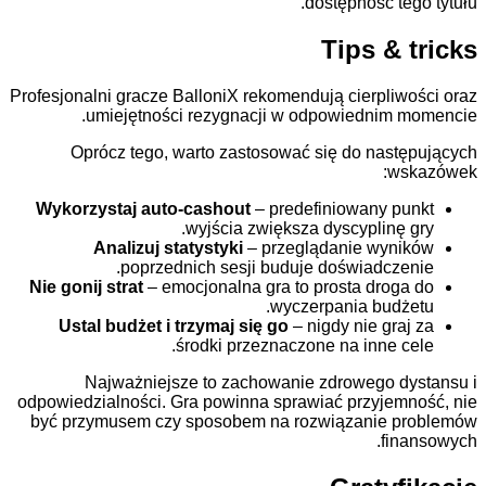
dostępność te
Tips & 
Profesjonalni gracze BalloniX rekomendują cierpliw
umiejętności rezygnacji w odpowiednim 
Oprócz tego, warto zastosować się do nast
ws
Wykorzystaj auto-cashout
– predefiniowany p
wyjścia zwiększa dyscyplinę 
Analizuj statystyki
– przeglądanie wyni
poprzednich sesji buduje doświadcze
Nie gonij strat
– emocjonalna gra to prosta drog
wyczerpania budż
Ustal budżet i trzymaj się go
– nigdy nie gra
środki przeznaczone na inne c
Najważniejsze to zachowanie zdrowego d
odpowiedzialności. Gra powinna sprawiać przyjem
być przymusem czy sposobem na rozwiązanie p
fin