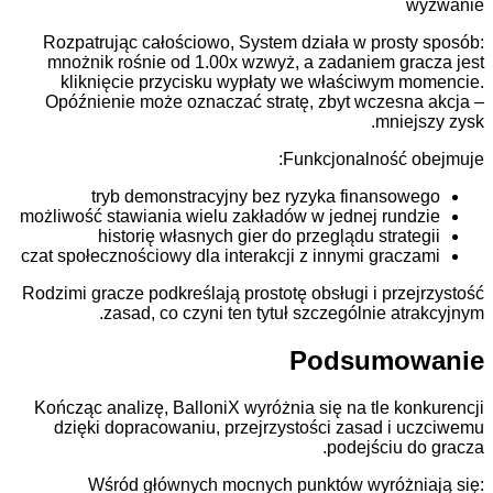
Rozpatrując całościowo, System działa w prost
mnożnik rośnie od 1.00x wzwyż, a zadaniem gr
kliknięcie przycisku wypłaty we właściwym 
Opóźnienie może oznaczać stratę, zbyt wczesn
mnie
Funkcjonalność 
tryb demonstracyjny bez ryzyka finanso
możliwość stawiania wielu zakładów w jednej run
historię własnych gier do przeglądu strat
czat społecznościowy dla interakcji z innymi grac
Rodzimi gracze podkreślają prostotę obsługi i prze
zasad, co czyni ten tytuł szczególnie at
Podsumo
Kończąc analizę, BalloniX wyróżnia się na tle ko
dzięki dopracowaniu, przejrzystości zasad i 
podejściu d
Wśród głównych mocnych punktów wyróżn