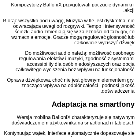
Kompozytorzy BalloniX przygotowali poczucie d
Biorąc wszystko pod uwagę, Muzyka w tle jest dyskr
odwracająca uwagi od rozgrywki. Tempo i int
ścieżki audio zmieniają się w zależności od fa
wzmacnia emocje. Gracze mogą regulować gło
całkowicie wyciszy
Do możliwości audio należą: możliwość
regulowania efektów i muzyki, zgodność z 
accessibility dla osób niedosłyszących o
całkowitego wyciszenia bez wpływu na funkcj
Oprawa dźwiękowa, choć nie jest głównym eleme
znacząco wpływa na odbiór całości i podno
doświ
Adaptacja na sma
Wersja mobilna BalloniX charakteryzuje się
doświadczeniem użytkownika na smartfonach i t
Kontynuując wątek, Interface automatycznie dopas