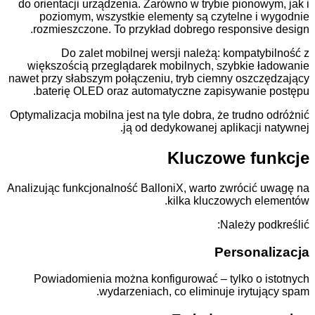
do orientacji urządzenia. Zarówno w trybie pionow
poziomym, wszystkie elementy są czytelne i
rozmieszczone. To przykład dobrego responsiv
Do zalet mobilnej wersji należą: kompaty
większością przeglądarek mobilnych, szybkie 
nawet przy słabszym połączeniu, tryb ciemny oszc
baterię OLED oraz automatyczne zapisywanie
Optymalizacja mobilna jest na tyle dobra, że trudn
ją od dedykowanej aplikacji 
Kluczowe f
Analizując funkcjonalność BalloniX, warto zwrócić
kilka kluczowych e
Należy p
Persona
Powiadomienia można konfigurować – tylko o 
wydarzeniach, co eliminuje irytuj