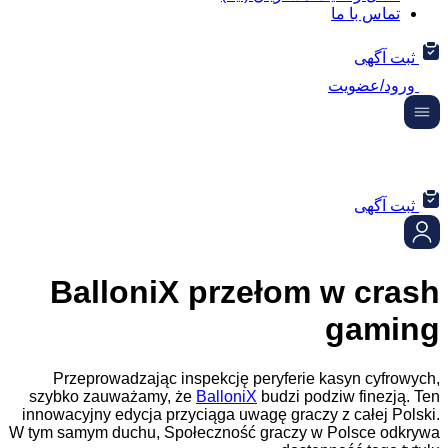
 با ما
هی
عضویت
هی
BalloniX przełom w c
ga
Przeprowadzając inspekcję peryferie kasyn c
szybko zauważamy, że
BalloniX
budzi podziw fin
innowacyjny edycja przyciąga uwagę graczy z całe
W tym samym duchu, Społeczność graczy w Polsc