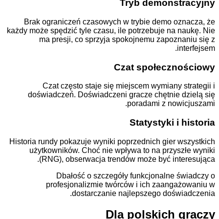
Tryb demonst
Brak ograniczeń czasowych w trybie demo oz
każdy może spędzić tyle czasu, ile potrzebuje na n
ma presji, co sprzyja spokojnemu zapozna
in
Czat społeczn
Czat często staje się miejscem wymiany s
doświadczeń. Doświadczeni gracze chętnie d
poradami z nowi
Statystyki i 
Historia rundy pokazuje wyniki poprzednich gier w
użytkowników. Choć nie wpływa to na przysz
(RNG), obserwacja trendów może być inte
Dbałość o szczegóły funkcjonalne ś
profesjonalizmie twórców i ich zaanga
dostarczanie najlepszego doświ
Dla polskich 