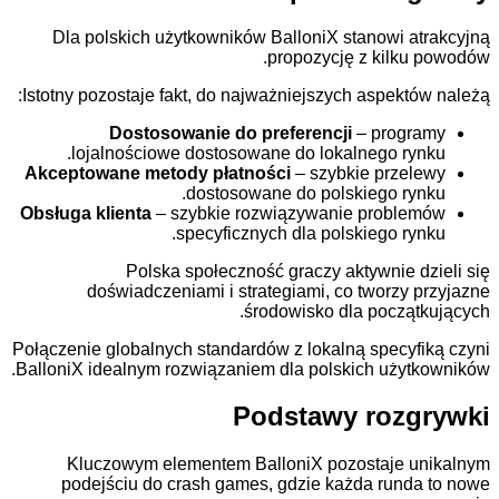
Dla polskich użytkowników BalloniX stanowi a
propozycję z kilku
Istotny pozostaje fakt, do najważniejszych aspektó
Dostosowanie do preferencji
– progr
lojalnościowe dostosowane do lokalnego ry
Akceptowane metody płatności
– szybkie prze
dostosowane do polskiego ry
Obsługa klienta
– szybkie rozwiązywanie proble
specyficznych dla polskiego ry
Polska społeczność graczy aktywnie d
doświadczeniami i strategiami, co tworzy 
środowisko dla począt
Połączenie globalnych standardów z lokalną specyf
BalloniX idealnym rozwiązaniem dla polskich użyt
Podstawy rozg
Kluczowym elementem BalloniX pozostaje 
podejściu do crash games, gdzie każda rund