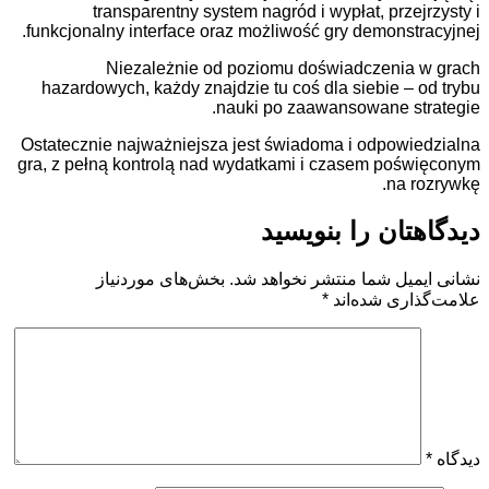
transparentny system nagród i wypłat, prz
funkcjonalny interface oraz możliwość gry demonst
Niezależnie od poziomu doświadczeni
hazardowych, każdy znajdzie tu coś dla siebie –
nauki po zaawansowane s
Ostatecznie najważniejsza jest świadoma i odpow
gra, z pełną kontrolą nad wydatkami i czasem po
na 
ان را بنویسید
یل شما منتشر نخواهد شد.
بخش‌های موردنیاز
ری شده‌اند
*