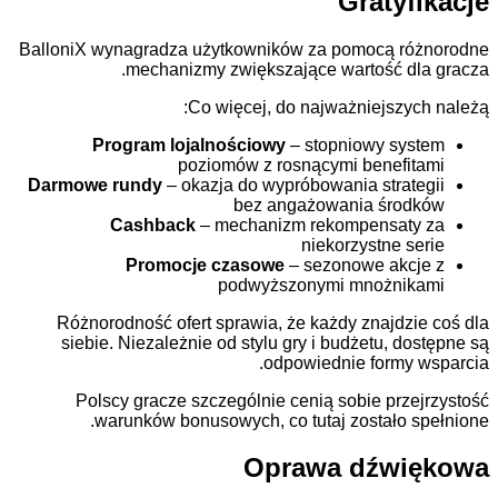
Gratyf
BalloniX wynagradza użytkowników za pomocą r
mechanizmy zwiększające wartość dl
Co więcej, do najważniejszyc
Program lojalnościowy
– stopniowy sy
poziomów z rosnącymi benefi
Darmowe rundy
– okazja do wypróbowania strat
bez angażowania środ
Cashback
– mechanizm rekompensaty
niekorzystne s
Promocje czasowe
– sezonowe akcj
podwyższonymi mnożnik
Różnorodność ofert sprawia, że każdy znajdzi
siebie. Niezależnie od stylu gry i budżetu, d
odpowiednie formy 
Polscy gracze szczególnie cenią sobie prze
warunków bonusowych, co tutaj zostało s
Oprawa dźwi