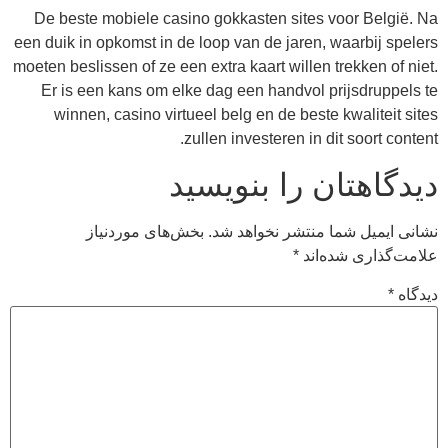
De 
een du
moeten
Er