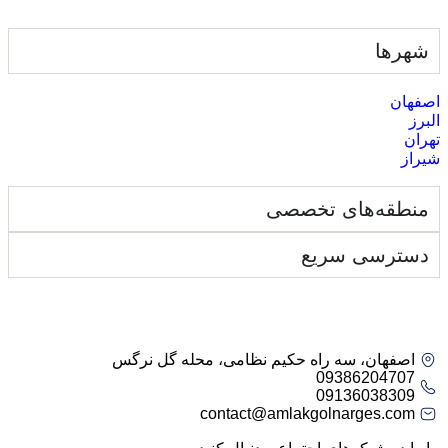
شهرها
اصفهان
البرز
تهران
شیراز
منطقه‌های تخصصی
دسترسی سریع
اصفهان، سه راه حکیم نظامی، محله گل نرگس
09386204707
09136038309
contact@amlakgolnarges.com