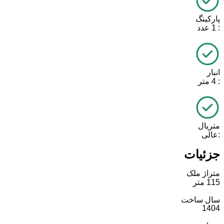
پارکینگ
: 1 عدد
انبار
: 4 متر
متریال
:عالی
جزئیات
متراژ ملک
115 متر
سال ساخت
1404