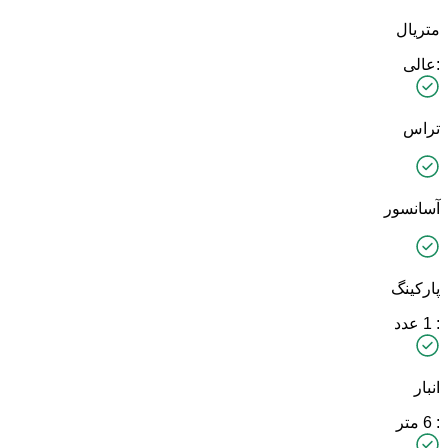
متریال
:عالی
تراس
آسانسور
پارکینگ
: 1 عدد
انبار
: 6 متر