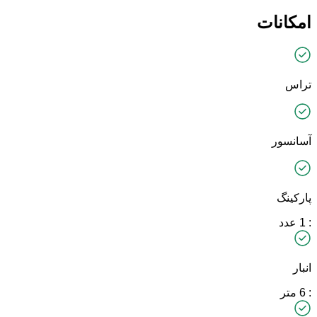
امکانات
تراس
آسانسور
پارکینگ
: 1 عدد
انبار
: 6 متر