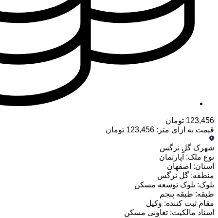
123,456 تومان
قیمت به ازای متر: 123,456 تومان
شهرک گل نرگس
نوع ملک:
آپارتمان
استان:
اصفهان
منطقه:
گل نرگس
بلوک:
بلوک توسعه مسکن
طبقه: طبقه پنجم
مقام ثبت کننده: وکیل
اسناد مالکیت: تعاونی مسکن