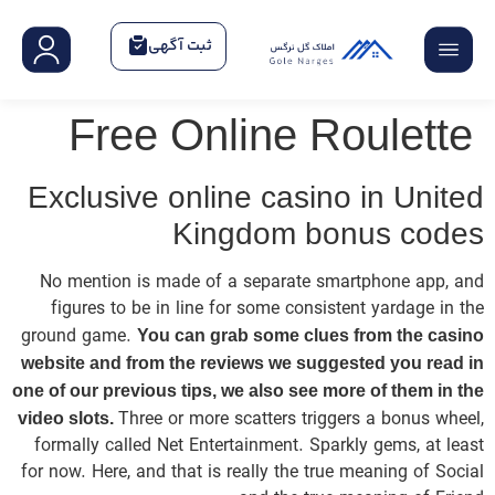
Ex
No 
fi
grou
websi
one of
video
form
for n