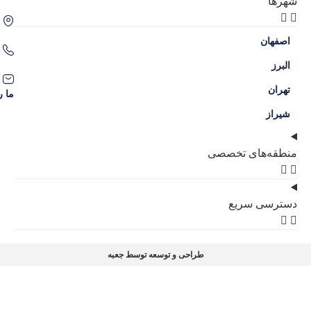
اصفهان، سه راه حکیم نظامی، محله گل نرگس
09386204707
09136038309
contact@amlakgolnarges.com
ما را در شبکه‌های اجتماعی دنبال کنید