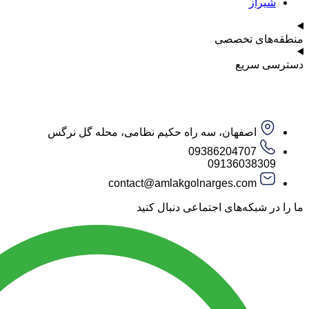
شیراز
منطقه‌های تخصصی
دسترسی سریع
اصفهان، سه راه حکیم نظامی، محله گل نرگس
09386204707
09136038309
contact@amlakgolnarges.com
ما را در شبکه‌های اجتماعی دنبال کنید