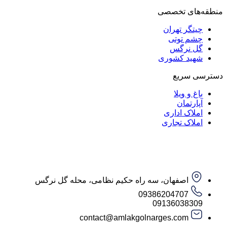
منطقه‌های تخصصی
چیتگر تهران
چشم توتی
گل نرگس
شهید کشوری
دسترسی سریع
باغ و ویلا
آپارتمان
املاک اداری
املاک تجاری
اصفهان، سه راه حکیم نظامی، محله گل نرگس
09386204707
09136038309
contact@amlakgolnarges.com