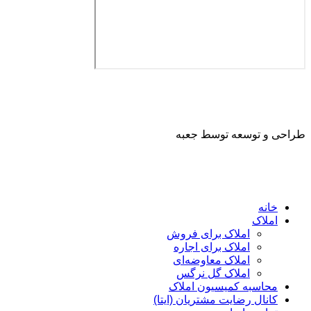
طراحی و توسعه توسط جعبه
خانه
املاک
املاک برای فروش
املاک برای اجاره
املاک معاوضه‌ای
املاک گل نرگس
محاسبه کمیسیون املاک
کانال رضایت مشتریان (ایتا)