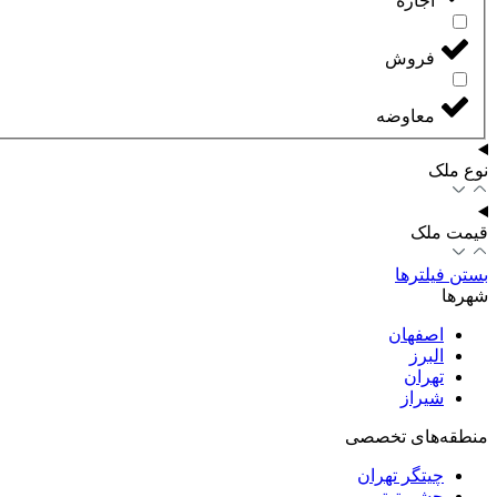
اجاره
فروش
معاوضه
نوع ملک
قیمت ملک
بستن فیلترها
شهرها
اصفهان
البرز
تهران
شیراز
منطقه‌های تخصصی
چیتگر تهران
چشم توتی