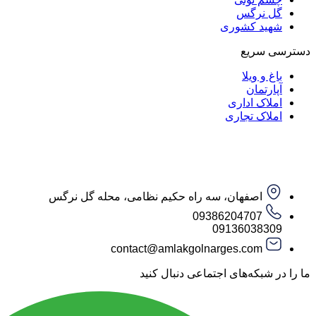
گل نرگس
شهید کشوری
دسترسی سریع
باغ و ویلا
آپارتمان
املاک اداری
املاک تجاری
اصفهان، سه راه حکیم نظامی، محله گل نرگس
09386204707
09136038309
contact@amlakgolnarges.com
ما را در شبکه‌های اجتماعی دنبال کنید