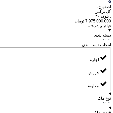
اصفهان
،
گل نرگس
،
بلوک ۳۰
7,975,000,000 تومان
فیلتر پیشرفته
دسته بندی
انتخاب دسته بندی
اجاره
فروش
معاوضه
نوع ملک
قیمت ملک