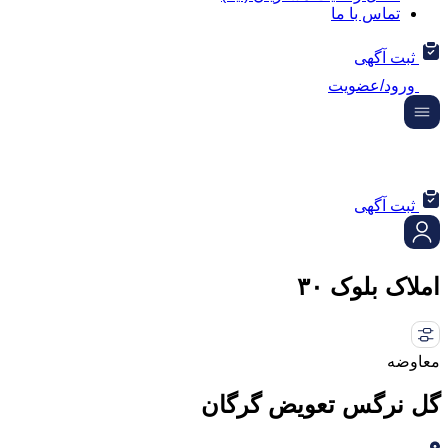
تماس با ما
ثبت آگهی
ورود/عضویت
ثبت آگهی
املاک بلوک ۳۰
معاوضه
گل نرگس تعویض گرگان