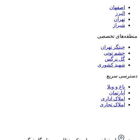
اصفهان
البرز
تهران
شیراز
منطقه‌های تخصصی
چیتگر تهران
چشم توتی
گل نرگس
شهید کشوری
دسترسی سریع
باغ و ویلا
آپارتمان
املاک اداری
املاک تجاری