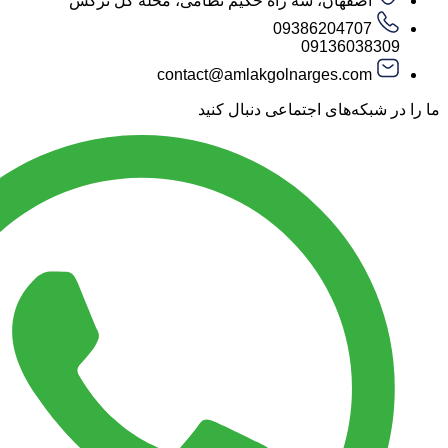
اصفهان، سه راه حکیم نظامی، محله گل نرگس
09386204707
09136038309
contact@amlakgolnarges.com
ما را در شبکه‌های اجتماعی دنبال کنید