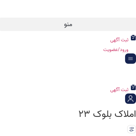
رش
ه
حتوا
منو
ثبت آگهی
ورود/عضویت
ثبت آگهی
املاک بلوک ۲۳