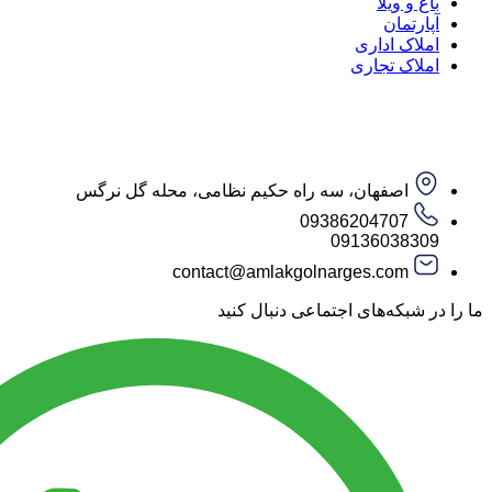
باغ و ویلا
آپارتمان
املاک اداری
املاک تجاری
اصفهان، سه راه حکیم نظامی، محله گل نرگس
09386204707
09136038309
contact@amlakgolnarges.com
ما را در شبکه‌های اجتماعی دنبال کنید