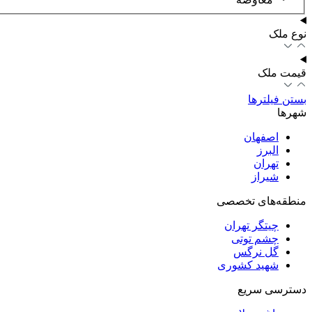
نوع ملک
قیمت ملک
بستن فیلترها
شهرها
اصفهان
البرز
تهران
شیراز
منطقه‌های تخصصی
چیتگر تهران
چشم توتی
گل نرگس
شهید کشوری
دسترسی سریع