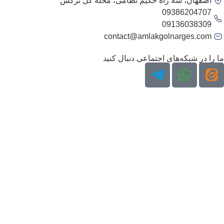
اصفهان، سه راه حکیم نظامی، محله گل نرگس
09386204707
09136038309
contact@amlakgolnarges.com
ما را در شبکه‌های اجتماعی دنبال کنید