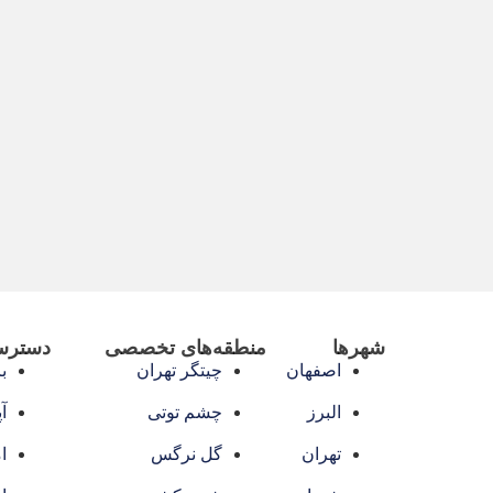
شهرها
منطقه‌های تخصصی
دسترس
اصفهان
چیتگر تهران
با
البرز
چشم توتی
آ
تهران
گل نرگس
ا