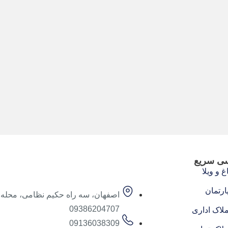
ی سریع
غ و ویلا
پارتمان
اصفهان، سه راه حکیم نظامی، محله
09386204707
ملاک اداری
09136038309