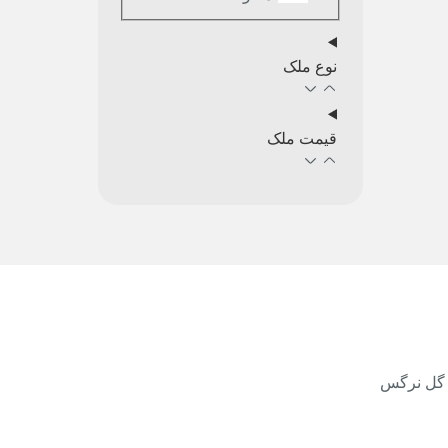
نوع ملک
قیمت ملک
 گل نرگس