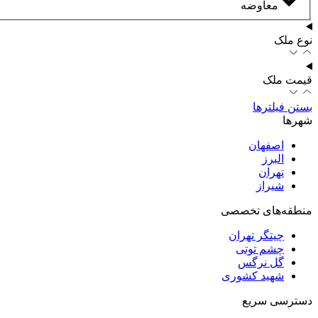
معاوضه
نوع ملک
قیمت ملک
بستن فیلترها
شهرها
اصفهان
البرز
تهران
شیراز
منطقه‌های تخصصی
چیتگر تهران
چشم توتی
گل نرگس
شهید کشوری
دسترسی سریع