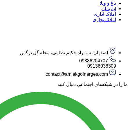
باغ و ویلا
آپارتمان
املاک اداری
املاک تجاری
اصفهان، سه راه حکیم نظامی، محله گل نرگس
09386204707
09136038309
contact@amlakgolnarges.com
ما را در شبکه‌های اجتماعی دنبال کنید