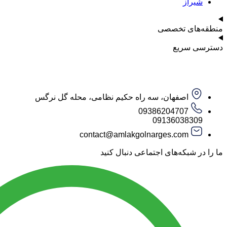
شیراز
منطقه‌های تخصصی
دسترسی سریع
اصفهان، سه راه حکیم نظامی، محله گل نرگس
09386204707
09136038309
contact@amlakgolnarges.com
ما را در شبکه‌های اجتماعی دنبال کنید