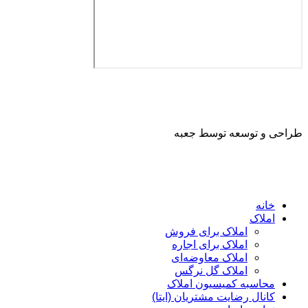
طراحی و توسعه توسط جعبه
خانه
املاک
املاک برای فروش
املاک برای اجاره
املاک معاوضه‌ای
املاک گل نرگس
محاسبه کمیسیون املاک
کانال رضایت مشتریان (ایتا)