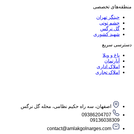
منطقه‌های تخصصی
چیتگر تهران
چشم توتی
گل نرگس
شهید کشوری
دسترسی سریع
باغ و ویلا
آپارتمان
املاک اداری
املاک تجاری
اصفهان، سه راه حکیم نظامی، محله گل نرگس
09386204707
09136038309
contact@amlakgolnarges.com