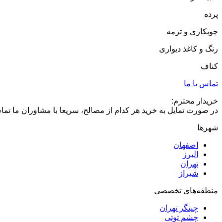
پرده
چوبکاری و ترمه
رنگ و کاغذ دیواری
کناف
تماس با ما
خریدار محترم:
در صورت تمایل به خرید هر کدام از مصالح، سریعا با مشاوران ما تما
شهرها
اصفهان
البرز
تهران
شیراز
منطقه‌های تخصصی
چیتگر تهران
چشم توتی