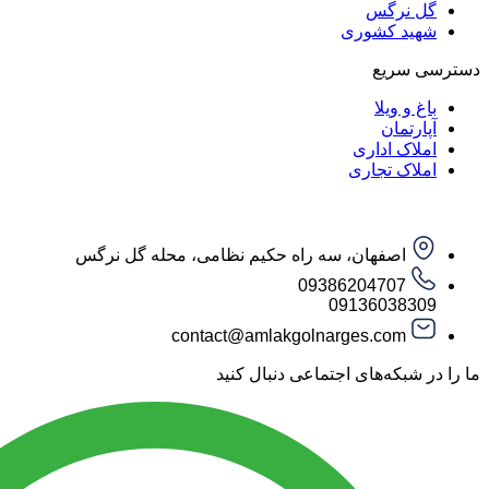
گل نرگس
شهید کشوری
دسترسی سریع
باغ و ویلا
آپارتمان
املاک اداری
املاک تجاری
اصفهان، سه راه حکیم نظامی، محله گل نرگس
09386204707
09136038309
contact@amlakgolnarges.com
ما را در شبکه‌های اجتماعی دنبال کنید