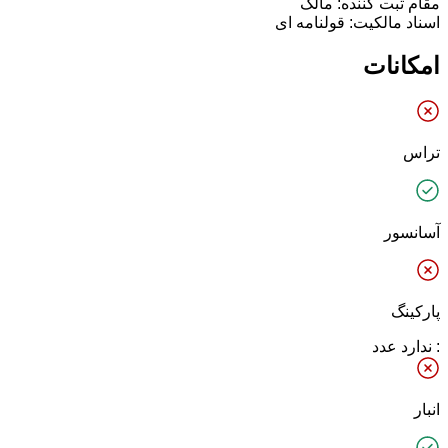
مقام ثبت کننده: مالک
اسناد مالکیت: قولنامه ای
امکانات
تراس
آسانسور
پارکینگ
: ندارد عدد
انبار