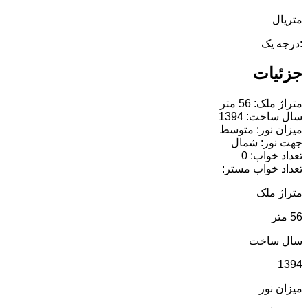
متریال
:درجه یک
جزئیات
متراژ ملک: 56 متر
سال ساخت: 1394
میزان نور: متوسط
جهت نور: شمال
تعداد خواب: 0
تعداد خواب مستر:
متراژ ملک
56 متر
سال ساخت
1394
میزان نور