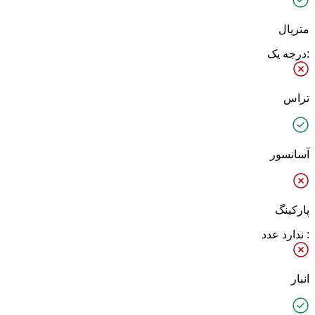
متریال
:درجه یک
تراس
آسانسور
پارکینگ
: ندارد عدد
انبار