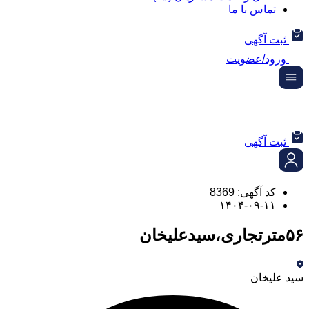
تماس با ما
ثبت آگهی
ورود/عضویت
ثبت آگهی
کد آگهی: 8369
۱۴۰۴-۰۹-۱۱
۵۶مترتجاری،سیدعلیخان
سید علیخان