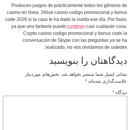
Pr
casi
code 2
ya