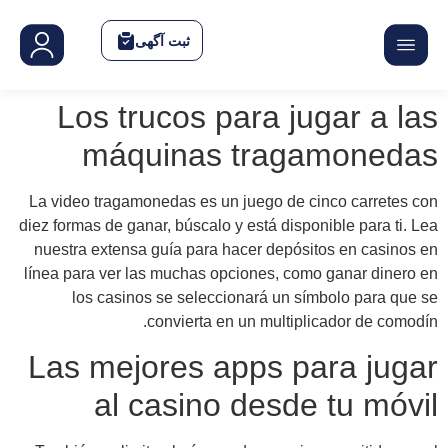
La v
diez 
nue
líne
La