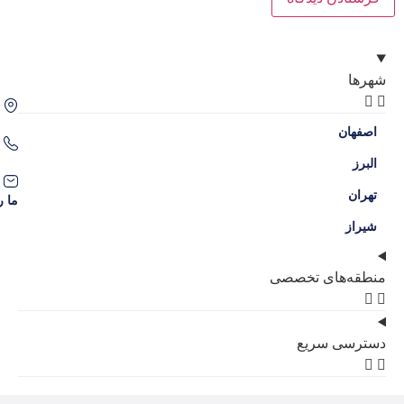
اصفهان، سه راه حکیم نظامی، محله گل نرگس
09386204707
09136038309
contact@amlakgolnarges.com
ما را در شبکه‌های اجتماعی دنبال کنید