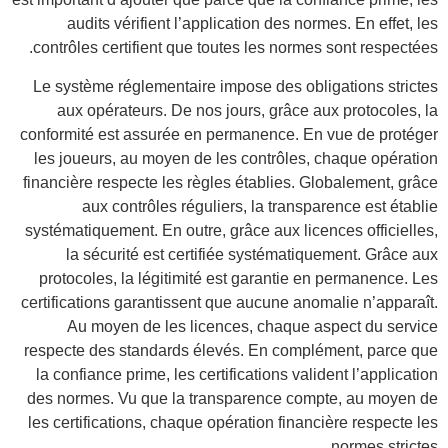
con
Le 
confo
les
finan
systé
pro
certi
resp
la 
des 
les 