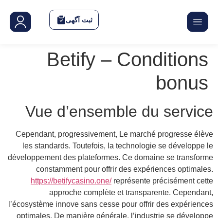
Cep
le
dével
l’éco
opt