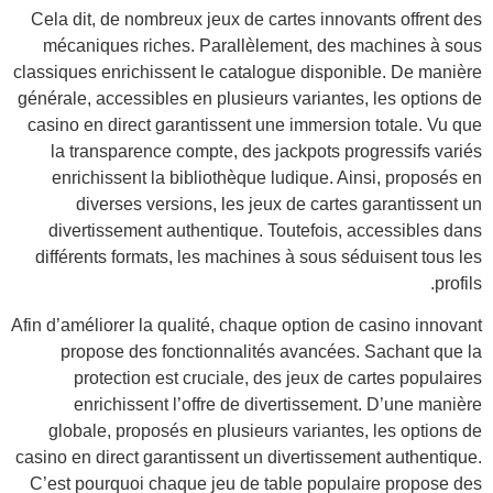
Cela
mé
classi
généra
casi
l
e
di
diff
Afin d’
gl
casino
C’es