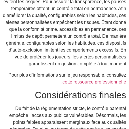
éviten
tem
d’améli
alert
que
lim
génér
d’au
v
Pour
D
emp
po