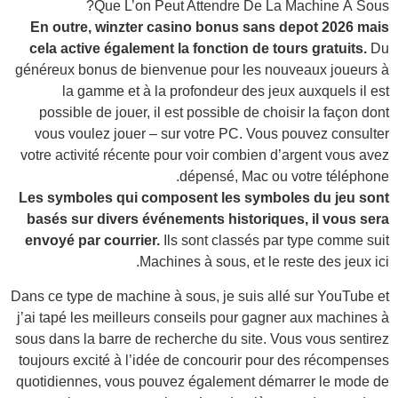
En 
cel
génér
po
vo
votre
Les 
bas
envo
Dans c
j’ai 
sous d
toujo
quoti