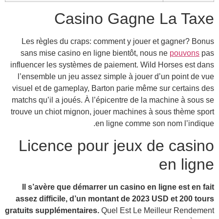
Le
sa
influ
l’e
visu
match
trouv
L
Il
ass
gratui