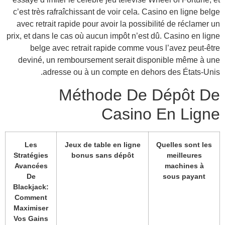
c’est
avec
prix, 
dev
L
Stra
Ava
Blac
Com
Maxi
Vos 