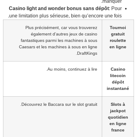
Cas
une 