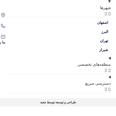
اصفهان، سه راه حکیم نظامی، محله گل نرگس
09386204707
09136038309
contact@amlakgolnarges.com
ما را در شبکه‌های اجتماعی دنبال کنید