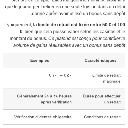
que le
Typiq
mon
v
V