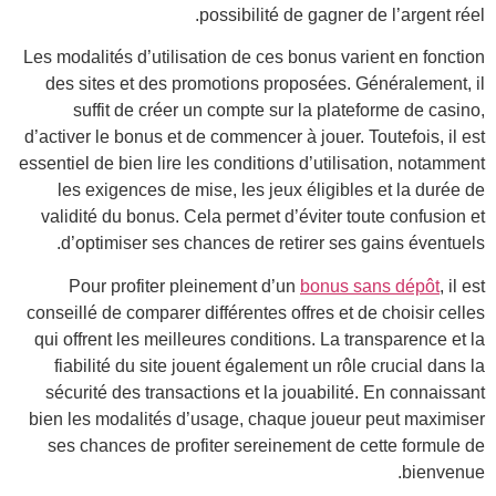
Les m
de
d’act
essent
l
val
conse
qui 
f
sé
bien
se