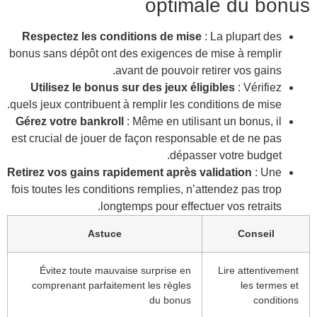
Res
bonus 
Ut
quels 
Gére
est cr
Retire
fois t
co