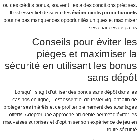
ou des 
Il e
pour n
séc
L
cas
protége
offe
mauvai