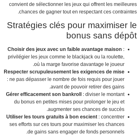
conv
Str
Choi
privi
Respe
: ne 
Gérer
du
Utili
ses 