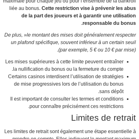
maxima
liée
De plu
un 
Les mi
la
Certa
de
Il 
Les li
pr