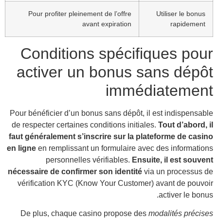
C
a
Pour 
de re
faut 
en lig
néces
vér
De