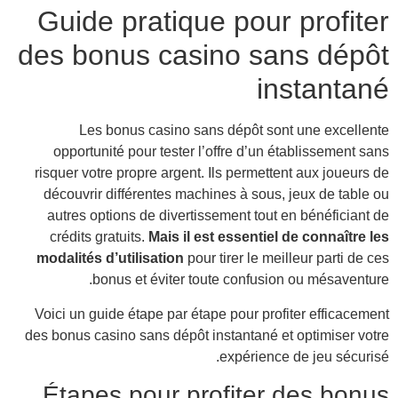
G
de
ris
d
a
mo
Voi
des 