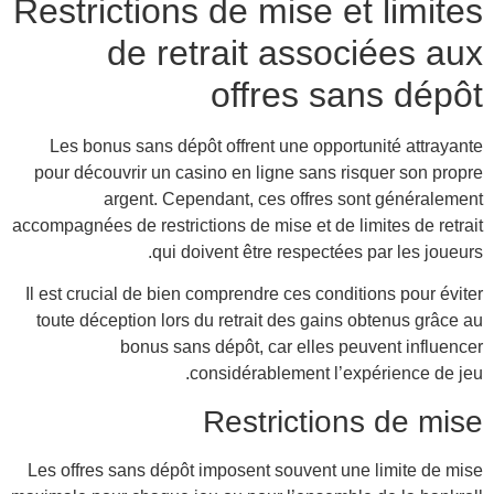
Res
Le
pour
accompa
Il es
tou
Les 