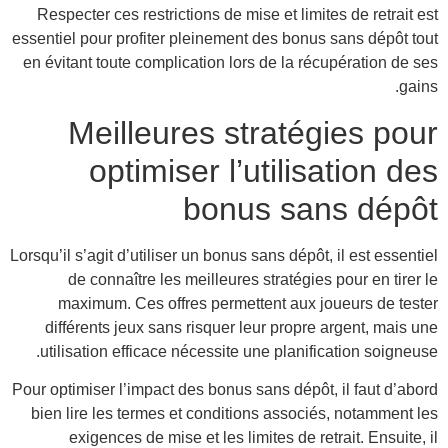
Res
essent
en év
Lorsqu’
di
ut
Pour o
bien