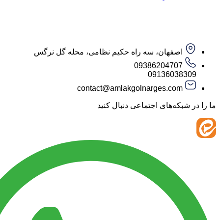
اصفهان، سه راه حکیم نظامی، محله گل نرگس
09386204707
09136038
contact@amlakgolnarges.com
ما را در شبکه‌های اجتماعی 