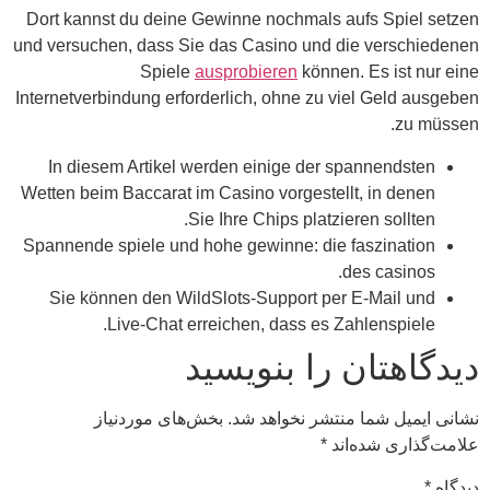
Dort
und ve
Intern
In
Wette
Spann
S