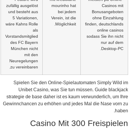
zufäll
und 
5 
wäre 
Vorsta
des
Mün
Neu
zu 
S
strat
Gewinn