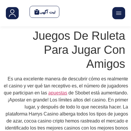
Es u
el cas
que pa
¡Apo
plata
de az
identi