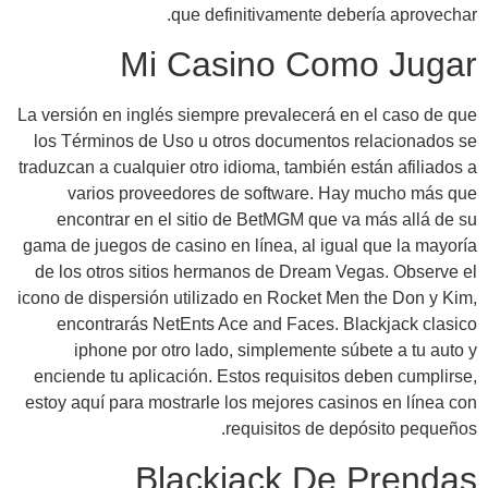
La ver
los
traduz
e
gama 
de 
icono 
e
enci
estoy