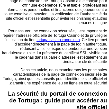
page de connexion de Tortuga Casino a été co
offrir une expérience sûre et fiable, prot
informations personnelles et financières des joue
toute tentative d’intrusion. La vérification de l’authe
site officiel est essentielle pour éviter les phishing
menaces 
Pour assurer une connexion sécurisée, il est imp
repérer l’adresse officielle de Tortuga Casino et de p
l’utilisation du lien
tortuga casino connexion
. Ce l
d’accéder directement à la page de login aut
réduisant ainsi le risque de tomber sur u
frauduleuse du site. La présence du certificat SSL, v
le cadenas dans la barre d’adresse, est éga
indicateur clé de
Dans cet article, nous examinerons les pr
caractéristiques de la page de connexion séc
Tortuga, ainsi que les conseils pour identifier le site 
garantir une expérience de jeu en ligne en toute
La sécurité du portail de con
de Tortuga : guide pour accé
site o