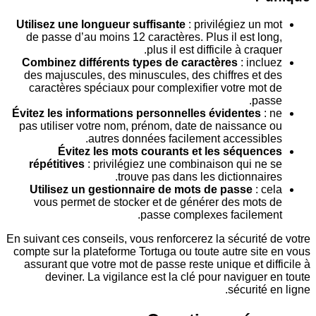
Utilisez une longueur suffisante
: privilégiez un
de passe d’au moins 12 caractères. Plus il est l
plus il est difficile à craq
Combinez différents types de caractères
: inc
des majuscules, des minuscules, des chiffres et
caractères spéciaux pour complexifier votre mo
pa
Évitez les informations personnelles évidentes
pas utiliser votre nom, prénom, date de naissanc
autres données facilement accessib
Évitez les mots courants et les séque
répétitives
: privilégiez une combinaison qui n
trouve pas dans les dictionnai
Utilisez un gestionnaire de mots de passe
: 
vous permet de stocker et de générer des mot
passe complexes facilem
En suivant ces conseils, vous renforcerez la sécurit
compte sur la plateforme Tortuga ou toute autre si
assurant que votre mot de passe reste unique et d
deviner. La vigilance est la clé pour navigue
sécurité