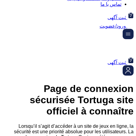
 با ما
هی
عضویت
هی
Page de conne
sécurisée Tortuga
officiel à conn
Lorsqu’il s’agit d’accéder à un site de jeux en
sécurité est une priorité absolue pour les utilis