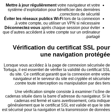
Mettre à jour régulièrement
votre navigateur et v
système d’exploitation pour bénéficier des derni
corrections de sécur
Éviter les réseaux publics Wi-Fi
lors de la conne
à votre compte, ou utiliser un VPN si nécessa
Déconnectez-vous
après chaque session pour év
que d’autres accèdent à votre compte sur un ordina
part
Vérification du certificat SS
une navigation pr
Lorsque vous accédez à la page de connexion séc
Tortuga, il est essentiel de vérifier la validité du cer
du site. Ce certificat garantit que la connexion e
navigateur et le serveur du site est cryptée et
contre toute interception ou manipulation par 
Une vérification simple consiste à examiner 
cadenas située dans la barre d’adresse du navigat
cadenas est fermé et sans avertissement, cel
généralement que le certificat SSL est valide et q
est sécurisé pour la navigation et la transmission 