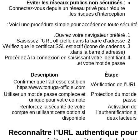
Éviter les réseaux publics non sécuri
Connectez-vous depuis un réseau privé pour réd
les risques d’intercept
Voici une procédure simple pour accéder en toute 
Ouvrez votre navigateur préf
Saisissez l’URL officielle dans la barre d’adre
Vérifiez que le certificat SSL est actif (icone de cad
dans la barre d’adres
Procédez à la connexion en saisissant votre identif
et votre mot de pa
Description
Étap
Confirmer que l’adresse est bien
Vérification
https://www.tortuga-officiel.com
Utiliser un mot de passe complexe et
Protection 
unique pour votre compte
Renforcez la sécurité de votre
Acti
compte en utilisant cette option si
l’authenti
disponible
deux
Reconnaître l’URL authentiqu