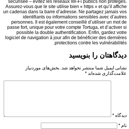
sécurisée – évitez les réseaux Wi-Fi publics non
Assurez-vous que le site utilise bien « https » et qu’
un cadenas dans la barre d’adresse. Ne partagez j
identifiants ou informations sensibles ave
personnes. Il est également conseillé d’utiliser
passe fort, unique pour votre compte Tortuga, et d’
possible la double authentification. Enfin, ga
logiciel de navigation à jour afin de bénéficier des
protections contre les vulné
ان را بنویسید
یل شما منتشر نخواهد شد.
بخش‌های موردنیاز
ری شده‌اند
*