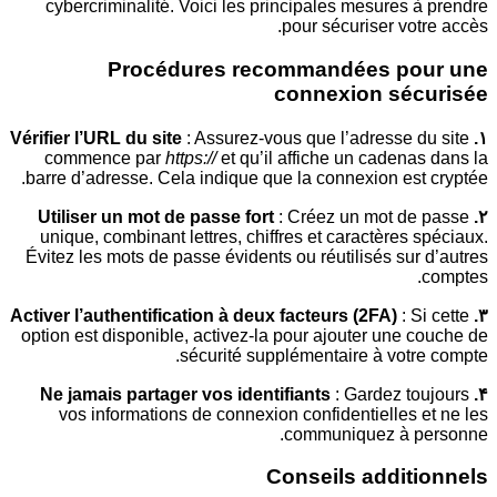
cybercriminalité. Voici les principales mesures
pour sécuriser vo
Procédures recommandées po
connexion sé
: Assurez-vous que l’adresse 
commence par
https://
et qu’il affiche un caden
barre d’adresse. Cela indique que la connexion es
: Créez un mot d
unique, combinant lettres, chiffres et caractères
Évitez les mots de passe évidents ou réutilisés su
: 
option est disponible, activez-la pour ajouter une
sécurité supplémentaire à votr
: Gardez t
vos informations de connexion confidentielles
communiquez à p
Conseils addit