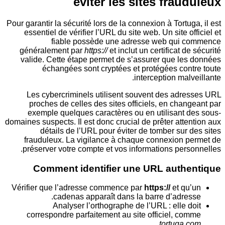
éviter les sites frau
Pour garantir la sécurité lors de la connexion à Tortu
essentiel de vérifier l’URL du site web. Un site o
fiable possède une adresse web qui
généralement par
https://
et inclut un certificat d
valide. Cette étape permet de s’assurer que le
échangées sont cryptées et protégées con
interception mal
Les cybercriminels utilisent souvent des adr
proches de celles des sites officiels, en cha
exemple quelques caractères ou en utilisant 
domaines suspects. Il est donc crucial de prêter att
détails de l’URL pour éviter de tomber sur
frauduleux. La vigilance à chaque connexion 
préserver votre compte et vos informations per
Comment identifier une URL auth
Vérifier que l’adresse commence par
https://
et q
cadenas apparaît dans la barre d’adre
Analyser l’orthographe de l’URL : elle 
correspondre parfaitement au site officiel, c
.
tortuga