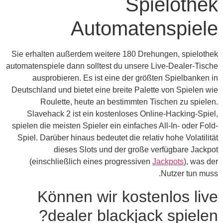
Sie 
automa
Deuts
spiel
Spi