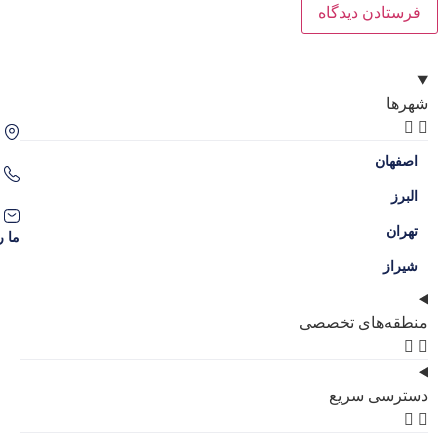
اصفهان، سه راه حکیم نظامی، محله گل نرگس
09386204707
09136038309
contact@amlakgolnarges.com
ما را در شبکه‌های اجتماعی دنبال کنید